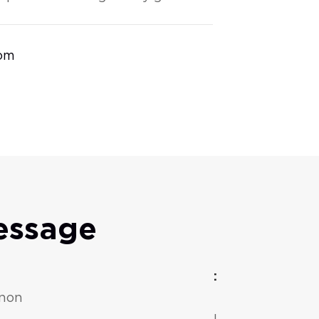
com
essage
eur :
 non
uvé !