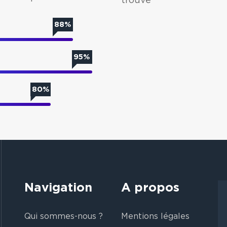
88%
95%
80%
Navigation
A propos
Qui sommes-nous ?
Mentions légales