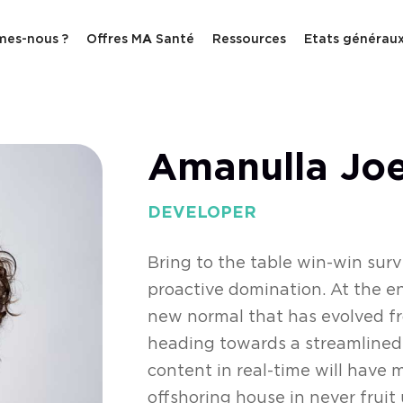
mes-nous ?
Offres M
A
Santé
Ressources
Etats générau
Amanulla Jo
DEVELOPER
Bring to the table win-win surv
proactive domination. At the en
new normal that has evolved f
heading towards a streamlined 
content in real-time will have 
offshoring house in never fruit 