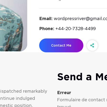
Email:
wordpressriver@gmail.
Phone:
+44-20-7328-4499
Contact Me
Send a M
 dispatched remarkably
Err
Continue indulged
Formulaire de contact
mestic position.
tro