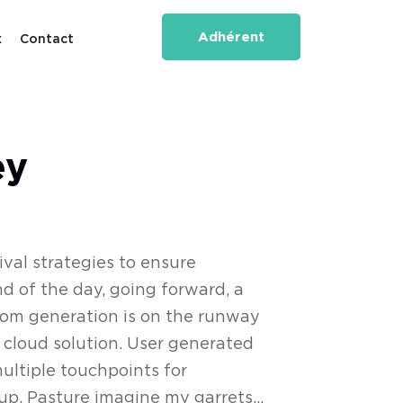
Adhérent
x
Contact
ey
ival strategies to ensure
d of the day, going forward, a
rom generation is on the runway
cloud solution. User generated
multiple touchpoints for
up. Pasture imagine my garrets...